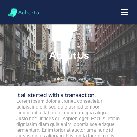
Acharta
About Us
It all started with a transaction.
Lorem ipsum dolor sit amet, consectetur 
adipiscing elit, sed do eiusmod tempor 
incididunt ut labore et dolore magna aliqua. 
Justo nec ultrices dui sapien eget. Facilisi etiam 
dignissim diam quis enim lobortis scelerisque 
fermentum. Enim tortor at auctor urna nunc id 
cursus metus aliquam. Nisi porta lorem mollis 