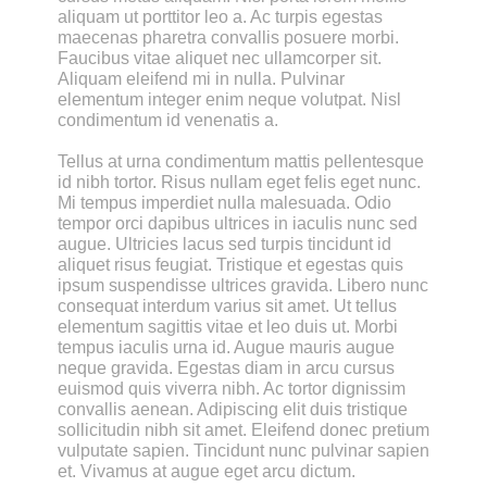
aliquam ut porttitor leo a. Ac turpis egestas 
maecenas pharetra convallis posuere morbi. 
Faucibus vitae aliquet nec ullamcorper sit. 
Aliquam eleifend mi in nulla. Pulvinar 
elementum integer enim neque volutpat. Nisl 
condimentum id venenatis a.
Tellus at urna condimentum mattis pellentesque 
id nibh tortor. Risus nullam eget felis eget nunc. 
Mi tempus imperdiet nulla malesuada. Odio 
tempor orci dapibus ultrices in iaculis nunc sed 
augue. Ultricies lacus sed turpis tincidunt id 
aliquet risus feugiat. Tristique et egestas quis 
ipsum suspendisse ultrices gravida. Libero nunc 
consequat interdum varius sit amet. Ut tellus 
elementum sagittis vitae et leo duis ut. Morbi 
tempus iaculis urna id. Augue mauris augue 
neque gravida. Egestas diam in arcu cursus 
euismod quis viverra nibh. Ac tortor dignissim 
convallis aenean. Adipiscing elit duis tristique 
sollicitudin nibh sit amet. Eleifend donec pretium 
vulputate sapien. Tincidunt nunc pulvinar sapien 
et. Vivamus at augue eget arcu dictum.