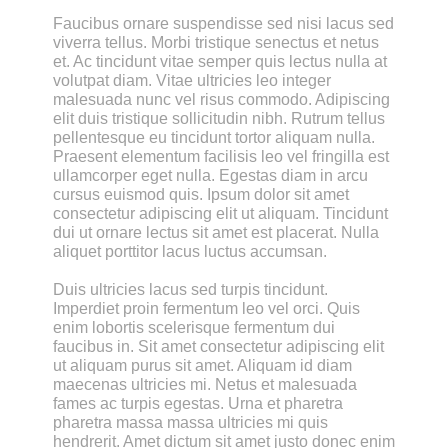
Faucibus ornare suspendisse sed nisi lacus sed 
viverra tellus. Morbi tristique senectus et netus 
et. Ac tincidunt vitae semper quis lectus nulla at 
volutpat diam. Vitae ultricies leo integer 
malesuada nunc vel risus commodo. Adipiscing 
elit duis tristique sollicitudin nibh. Rutrum tellus 
pellentesque eu tincidunt tortor aliquam nulla. 
Praesent elementum facilisis leo vel fringilla est 
ullamcorper eget nulla. Egestas diam in arcu 
cursus euismod quis. Ipsum dolor sit amet 
consectetur adipiscing elit ut aliquam. Tincidunt 
dui ut ornare lectus sit amet est placerat. Nulla 
aliquet porttitor lacus luctus accumsan.
Duis ultricies lacus sed turpis tincidunt. 
Imperdiet proin fermentum leo vel orci. Quis 
enim lobortis scelerisque fermentum dui 
faucibus in. Sit amet consectetur adipiscing elit 
ut aliquam purus sit amet. Aliquam id diam 
maecenas ultricies mi. Netus et malesuada 
fames ac turpis egestas. Urna et pharetra 
pharetra massa massa ultricies mi quis 
hendrerit. Amet dictum sit amet justo donec enim 