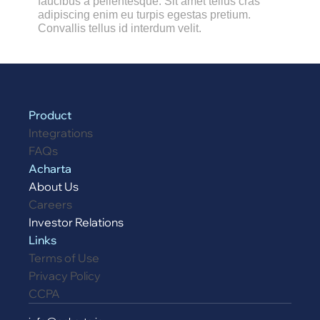
faucibus a pellentesque. Sit amet tellus cras 
adipiscing enim eu turpis egestas pretium. 
Convallis tellus id interdum velit.
Product
Integrations
FAQs
Acharta
About Us
Careers
Investor Relations
Links
Terms of Use
Privacy Policy
CCPA